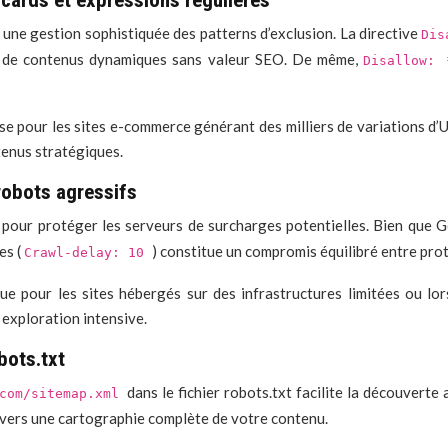
dcards et expressions régulières
t une gestion sophistiquée des patterns d’exclusion. La directive
Dis
ion de contenus dynamiques sans valeur SEO. De même,
Disallow:
se pour les sites e-commerce générant des milliers de variations d’U
ntenus stratégiques.
 robots agressifs
n pour protéger les serveurs de surcharges potentielles. Bien que 
es (
) constitue un compromis équilibré entre prot
Crawl-delay: 10
e pour les sites hébergés sur des infrastructures limitées ou lor
 exploration intensive.
bots.txt
dans le fichier robots.txt facilite la découverte
.com/sitemap.xml
ts vers une cartographie complète de votre contenu.