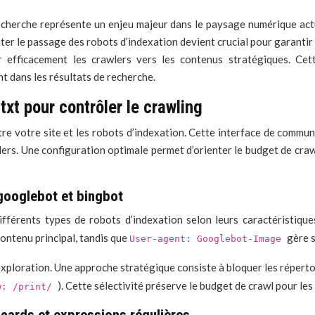
echerche représente un enjeu majeur dans le paysage numérique actu
liter le passage des robots d’indexation devient crucial pour garantir
r efficacement les crawlers vers les contenus stratégiques. Cett
nt dans les résultats de recherche.
txt pour contrôler le crawling
ntre votre site et les robots d’indexation. Cette interface de commu
lers. Une configuration optimale permet d’orienter le budget de cra
 googlebot et bingbot
ifférents types de robots d’indexation selon leurs caractéristiques
contenu principal, tandis que
gère s
User-agent: Googlebot-Image
’exploration. Une approche stratégique consiste à bloquer les réperto
). Cette sélectivité préserve le budget de crawl pour les
w: /print/