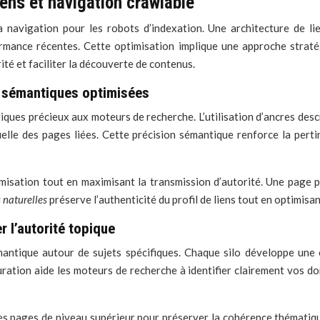
iens et navigation crawlable
 la navigation pour les robots d’indexation. Une architecture de 
ormance récentes. Cette optimisation implique une approche straté
té et faciliter la découverte de contenus.
s sémantiques optimisées
iques précieux aux moteurs de recherche. L’utilisation d’ancres de
tuelle des pages liées. Cette précision sémantique renforce la pert
ptimisation tout en maximisant la transmission d’autorité. Une page 
s naturelles
préserve l’authenticité du profil de liens tout en optimisan
r l’autorité topique
émantique autour de sujets spécifiques. Chaque silo développe un
ration aide les moteurs de recherche à identifier clairement vos do
les pages de niveau supérieur pour préserver la cohérence thématique