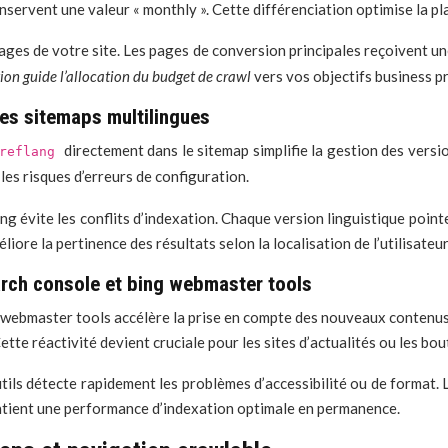
onservent une valeur « monthly ». Cette différenciation optimise la pl
pages de votre site. Les pages de conversion principales reçoivent un
ion guide l’allocation du budget de crawl
vers vos objectifs business pr
es sitemaps multilingues
directement dans le sitemap simplifie la gestion des versi
hreflang
les risques d’erreurs de configuration.
g évite les conflits d’indexation. Chaque version linguistique point
re la pertinence des résultats selon la localisation de l’utilisateur
arch console et bing webmaster tools
des webmaster tools accélère la prise en compte des nouveaux conte
Cette réactivité devient cruciale pour les sites d’actualités ou les b
tils détecte rapidement les problèmes d’accessibilité ou de format.
intient une performance d’indexation optimale en permanence.