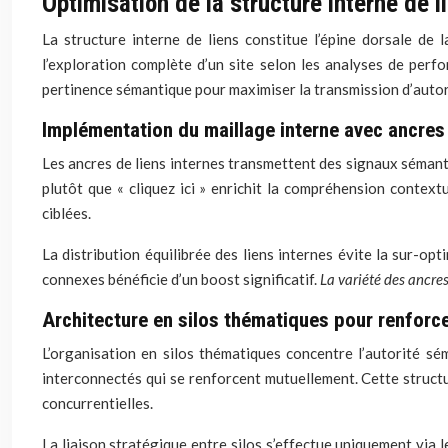
Optimisation de la structure interne de l
La structure interne de liens constitue l’épine dorsale de
l’exploration complète d’un site selon les analyses de perf
pertinence sémantique pour maximiser la transmission d’autori
Implémentation du maillage interne avec ancre
Les ancres de liens internes transmettent des signaux sémant
plutôt que « cliquez ici » enrichit la compréhension contex
ciblées.
La distribution équilibrée des liens internes évite la sur-o
connexes bénéficie d’un boost significatif.
La variété des ancre
Architecture en silos thématiques pour renforce
L’organisation en silos thématiques concentre l’autorité s
interconnectés qui se renforcent mutuellement. Cette structu
concurrentielles.
La liaison stratégique entre silos s’effectue uniquement via 