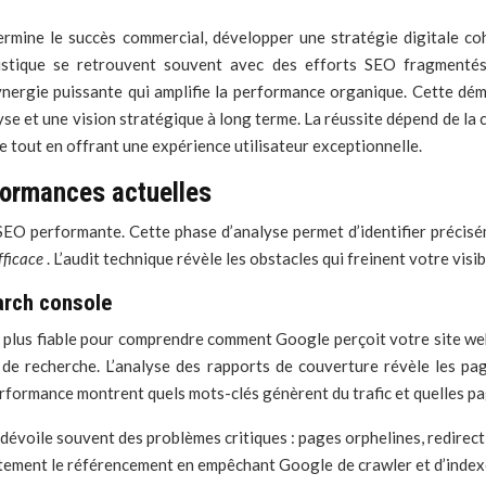
ermine le succès commercial, développer une stratégie digitale c
listique se retrouvent souvent avec des efforts SEO fragmentés 
ynergie puissante qui amplifie la performance organique. Cette d
se et une vision stratégique à long terme. La réussite dépend de la 
he tout en offrant une expérience utilisateur exceptionnelle.
formances actuelles
SEO performante. Cette phase d’analyse permet d’identifier précisé
efficace
. L’audit technique révèle les obstacles qui freinent votre visib
earch console
 plus fiable pour comprendre comment Google perçoit votre site web
 de recherche. L’analyse des rapports de couverture révèle les pag
rformance montrent quels mots-clés génèrent du trafic et quelles pag
évoile souvent des problèmes critiques : pages orphelines, redirect
tement le référencement en empêchant Google de crawler et d’index