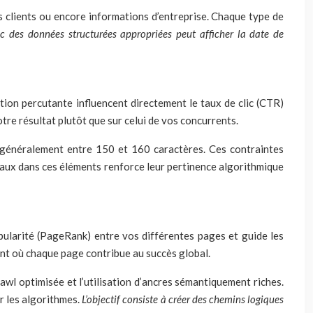
s clients ou encore informations d’entreprise. Chaque type de
ec des données structurées appropriées peut afficher la date de
tion percutante influencent directement le taux de clic (CTR)
otre résultat plutôt que sur celui de vos concurrents.
t généralement entre 150 et 160 caractères. Ces contraintes
paux dans ces éléments renforce leur pertinence algorithmique
opularité (PageRank) entre vos différentes pages et guide les
nt où chaque page contribue au succès global.
awl optimisée et l’utilisation d’ancres sémantiquement riches.
ur les algorithmes.
L’objectif consiste à créer des chemins logiques