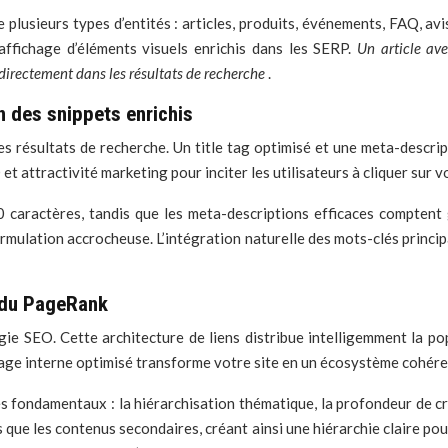
plusieurs types d’entités : articles, produits, événements, FAQ, avi
affichage d’éléments visuels enrichis dans les SERP.
Un article av
directement dans les résultats de recherche
.
 des snippets enrichis
s résultats de recherche. Un title tag optimisé et une meta-descrip
t attractivité marketing pour inciter les utilisateurs à cliquer sur v
60 caractères, tandis que les meta-descriptions efficaces compten
rmulation accrocheuse. L’intégration naturelle des mots-clés princi
n du PageRank
égie SEO. Cette architecture de liens distribue intelligemment la p
lage interne optimisé transforme votre site en un écosystème cohére
es fondamentaux : la hiérarchisation thématique, la profondeur de cr
 que les contenus secondaires, créant ainsi une hiérarchie claire po