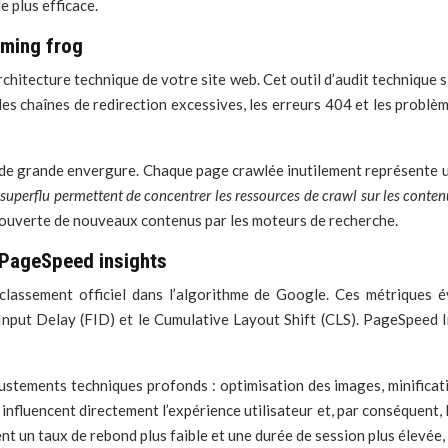
e plus efficace.
aming frog
chitecture technique de votre site web. Cet outil d’audit technique 
 les chaînes de redirection excessives, les erreurs 404 et les problè
es de grande envergure. Chaque page crawlée inutilement représente
 superflu permettent de concentrer les ressources de crawl sur les conten
découverte de nouveaux contenus par les moteurs de recherche.
 PageSpeed insights
assement officiel dans l’algorithme de Google. Ces métriques éval
st Input Delay (FID) et le Cumulative Layout Shift (CLS). PageSpeed 
ustements techniques profonds : optimisation des images, minificat
 influencent directement l’expérience utilisateur et, par conséquent
ent un taux de rebond plus faible et une durée de session plus élevée